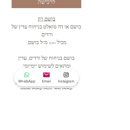
לרכישה
בושם רוז
בושם או דה טואלט בניחוח עדין של
ורדים.
מכיל 100 מ״ל בושם.
בושם בניחוח של ורדים, עדין
ומתאים לשימוש יומיומי.
מכיל: אלכוהול, מים, בושם, שמן
WhatsApp
Email
Instagram
אתרי ורד, שמן אתרי יסמין
Share