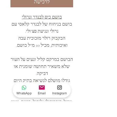
לרכישה
בושם כיס לבנדר ונרולי
בושם בניחוח של לבנדר קלאסי עם
נרולי ונגיעת פצ׳ולי.
הבקבוק רולר מזכוכית עבה
ואיכותית, מכיל 10 מ״ל בושם.
הבושם במרקם קליל ונעים על העור
שלא משאיר תחושה שומנית או
דביקה.
גודלו מושלם לנשיאה בתיק היום
יומי או לטיולים ונסיעות.
WhatsApp
Email
Instagram
מכיל: דיפרופילן גליקול, בושם, שמן
אתרי לבנדר ושמן אתרי פצ׳ולי.